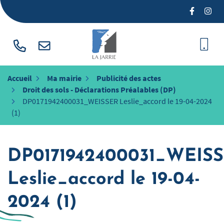
Gestion des traceurs
Aller
Lien vers
Lien 
au
contenu
Accueil
Ma mairie
Publicité des actes
Droit des sols - Déclarations Préalables (DP)
DP0171942400031_WEISSER Leslie_accord le 19-04-2024
(1)
DP0171942400031_WEIS
Leslie_accord le 19-04-
2024 (1)